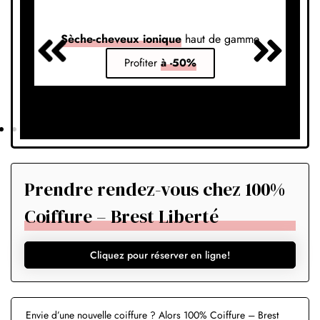
Sèche-cheveux ionique
haut de gamme
S
Profiter
à -50%
Prendre rendez-vous chez 100%
Coiffure – Brest Liberté
Cliquez pour réserver en ligne!
Envie d’une nouvelle coiffure ? Alors 100% Coiffure – Brest