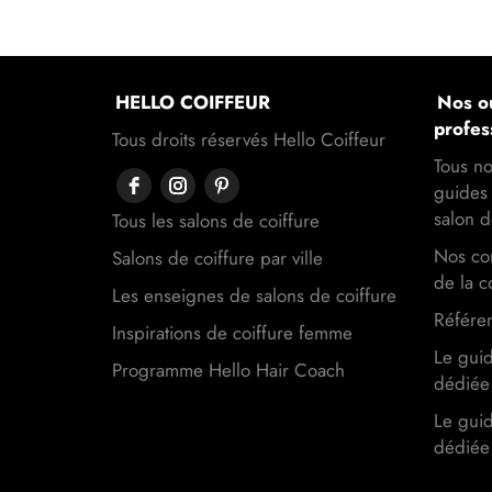
HELLO COIFFEUR
Nos ou
profes
Tous droits réservés Hello Coiffeur
Tous no
guides 
salon d
Tous les salons de coiffure
Nos con
Salons de coiffure par ville
de la c
Les enseignes de salons de coiffure
Référen
Inspirations de coiffure femme
Le gui
Programme Hello Hair Coach
dédiée 
Le gui
dédiée 