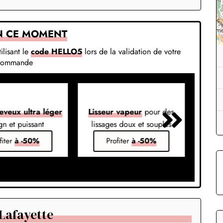
N CE MOMENT
ilisant le
code HELLO5
lors de la validation de votre
commande
eveux ultra léger
Lisseur vapeur
pour des
Liss
gn et puissant
lissages doux et souples
em
fiter
à -50%
Profiter
à -50%
Lafayette