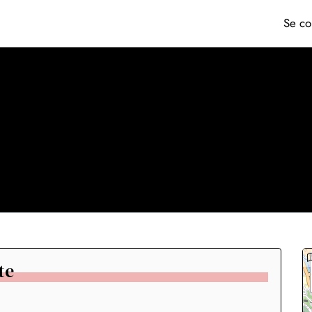
Se co
te