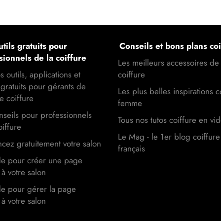
tils gratuits pour
Conseils et bons plans coi
sionnels de la coiffure
Les meilleurs accessoires de
s outils, applications et
coiffure
gratuits pour gérants de
Les plus belles inspirations c
e coiffure
femme
seils pour professionnels
Tous nos tutos coiffure en vi
oiffure
Le Mag - le 1er blog coiffure
cez gratuitement votre salon
français
de pour créer une page
à votre salon
de pour gérer la page
à votre salon