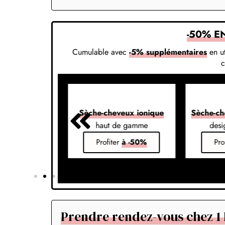
-50% E
Cumulable avec
-5% supplémentaires
en ut
veux 7-en-1
Sèche-cheveux ionique
Sèche-ch
s vos styles
haut de gamme
desi
er
à -50%
Profiter
à -50%
Pro
Prendre rendez-vous chez 1 