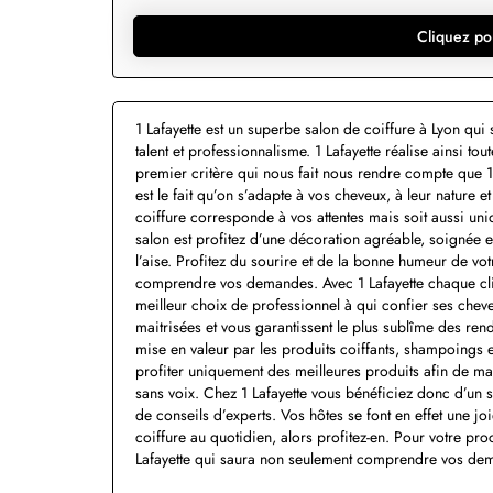
Cliquez po
1 Lafayette est un superbe salon de coiffure à Lyon qu
talent et professionnalisme. 1 Lafayette réalise ainsi 
premier critère qui nous fait nous rendre compte que 1 
est le fait qu’on s’adapte à vos cheveux, à leur nature e
coiffure corresponde à vos attentes mais soit aussi uni
salon est profitez d’une décoration agréable, soignée
l’aise. Profitez du sourire et de la bonne humeur de vo
comprendre vos demandes. Avec 1 Lafayette chaque clien
meilleur choix de professionnel à qui confier ses chev
maitrisées et vous garantissent le plus sublîme des ren
mise en valeur par les produits coiffants, shampoings et 
profiter uniquement des meilleures produits afin de magn
sans voix. Chez 1 Lafayette vous bénéficiez donc d’un 
de conseils d’experts. Vos hôtes se font en effet une jo
coiffure au quotidien, alors profitez-en. Pour votre pr
Lafayette qui saura non seulement comprendre vos dema