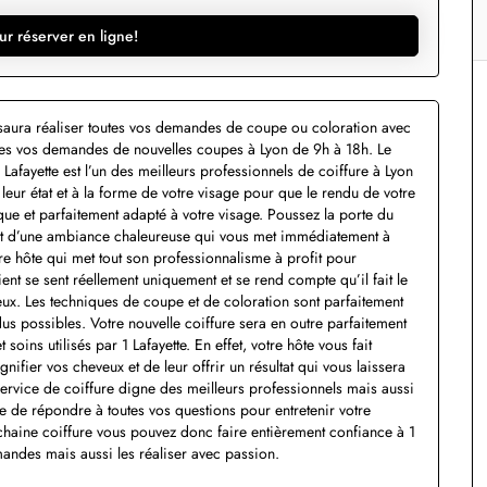
ur réserver en ligne!
i saura réaliser toutes vos demandes de coupe ou coloration avec
toutes vos demandes de nouvelles coupes à Lyon de 9h à 18h. Le
Lafayette est l’un des meilleurs professionnels de coiffure à Lyon
t leur état et à la forme de votre visage pour que le rendu de votre
que et parfaitement adapté à votre visage. Poussez la porte du
 et d’une ambiance chaleureuse qui vous met immédiatement à
tre hôte qui met tout son professionnalisme à profit pour
t se sent réellement uniquement et se rend compte qu’il fait le
eux. Les techniques de coupe et de coloration sont parfaitement
dus possibles. Votre nouvelle coiffure sera en outre parfaitement
soins utilisés par 1 Lafayette. En effet, votre hôte vous fait
ifier vos cheveux et de leur offrir un résultat qui vous laissera
service de coiffure digne des meilleurs professionnels mais aussi
ie de répondre à toutes vos questions pour entretenir votre
ochaine coiffure vous pouvez donc faire entièrement confiance à 1
ndes mais aussi les réaliser avec passion.