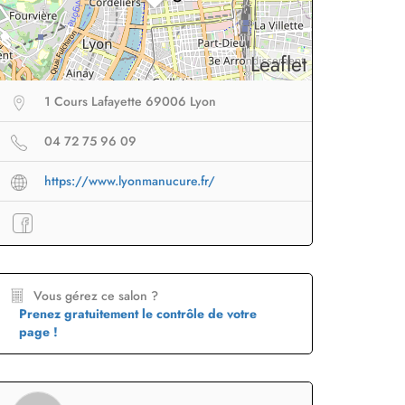
Leaflet
1 Cours Lafayette 69006 Lyon
04 72 75 96 09
https://www.lyonmanucure.fr/
eur sans fil
facile à
Brosse lissante
pour des
B
porter en voyage
lissage ultra rapide
p
Profiter
à -50%
Profiter
à -50%
Vous gérez ce salon ?
Prenez gratuitement le contrôle de votre
page !